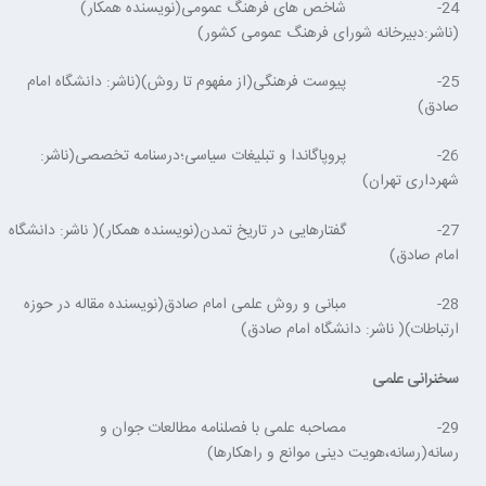
24- شاخص های فرهنگ عمومی(نویسنده همکار)
(ناشر:دبیرخانه شورای فرهنگ عمومی کشور)
25- پیوست فرهنگی(از مفهوم تا روش)(ناشر: دانشگاه امام
صادق)
26- پروپاگاندا و تبلیغات سیاسی؛درسنامه تخصصی(ناشر:
شهرداری تهران)
27- گفتارهایی در تاریخ تمدن(نویسنده همکار)( ناشر: دانشگاه
امام صادق)
28- مبانی و روش علمی امام صادق(نویسنده مقاله در حوزه
ارتباطات)( ناشر: دانشگاه امام صادق)
سخنرانی علمی
29- مصاحبه علمی با فصلنامه مطالعات جوان و
رسانه(رسانه،هویت دینی موانع و راهکارها)