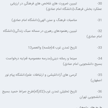
30- تبیین ضرورت های شاخص های فرهنگی در ارزیابی
عملکرد بخش فرهنگ(دانشگاه امام صادق)
31- مناسبات فرهنگ و سنن الهی(دانشگاه امام صادق)
32- تبیین رهنمودهای رهبری در مساله سبک زندگی(دانشگاه
امام صادق)
33- تاریخ تمدن غرب 4(جلسه) والعصر13
34- سینما و رسانه دینی(مدرسه معصومیه قم/به درخواست
بسیج دانشجویی امام صادق)
35- کرسی های آزادانئیشی و ارتباطات علم(دانشگاه پیام نور
اصفهان)
36- تاریخ تحلیلی تمدن غرب(2کارگاه)طرح صراط حمید بسیج
دانشجویی تهران