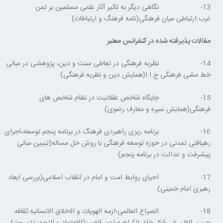
13- نگاهی دیگر به تاثیر آثار علمی مسلمین بر تمن
غرب:ارتباطی میان فرهنگی(نامه فرهنگ و ارتباطات)
مقالات پذیرفته شده در کنفرانس معتبر
14- نظریه فرهنگی در تعاطی سنت و دین، پژوهشی در مبانی
خط مشی فرهنگی ج.ا.ا(همایش دین و نظریه فرهنگی)
15- جایگاه شاخص عقلانیت در نظام شاخص های
فرهنگی(همایش سیره و معارف رضوی)
16- برنامه ریزی راهبردی فرهنگ در برنامه پنجم توسعه،اجرای
رهیافتی تمدنی در حوزه توسعه فرهنگی با روش حل مساله(تبیین مبانی
پیشرفت و عدالت در برنامه پنجم)
17- احیای روابط امت و امام در انقلاب اسلامی(بررسی ابعاد
رهبری امام خمینی)
18- الصراع العالمی؛ازمه الهویات و الاخلاق الانسانیه:ثقافه
حسن الظن فی قبال خلق الکراهیه لدی الغرب(الاجتهاد و التجدید/بیروت)