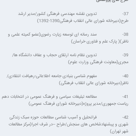
طرح های پژوهشی
37- تدوین نقشه مهندسی فرهنگی کشور/مدیر ارشد
طرح(دبیرخانه شورای عالی انقلاب فرهنگی1390-1392)
38- سند رسانه ای توسعه زیارت رضوی(عضو کمیته علمی و
ناظر)( پارک علم و فناوری خراسان)
39- تدوین نظام نامه ارتقای حجاب و عفاف دانشگاه ها/
مجری(معاونت فرهنگی وزارت علوم)
40- مفهوم شناسی بنیادی جامعه اطلاعاتی؛رهیافت انتقادی/
ناظر(دبیرخانه شورای عالی انقلاب فرهنگی)
41- مطالعه تبلیغات سیاسی و فرهنگ عمومی در انتخابات دهم
ریاست جمهوری/مدیر پروژه(دبیرخانه شورای فرهنگ عمومی)
42- فراتحلیل و آسیب شناسی مطالعات حوزه سبک زندگی
شهری و پیشنهادشاخص های سنجش/طراح –در شرف اجرا(مرکز مطالعات
شهر تهران)