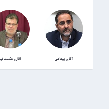
آقای پیغامی
آقای حکمت نیا