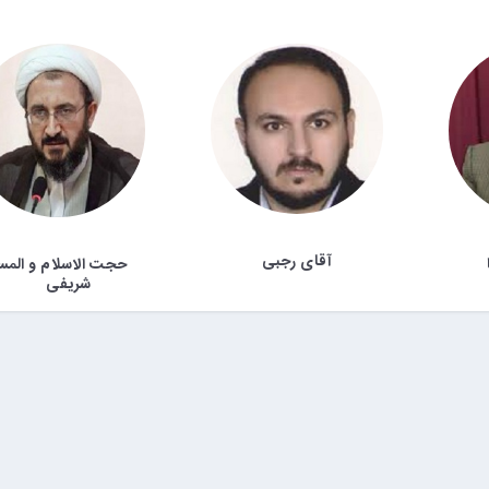
آقای رجبی
حجت الاسلام و المس
شریفی