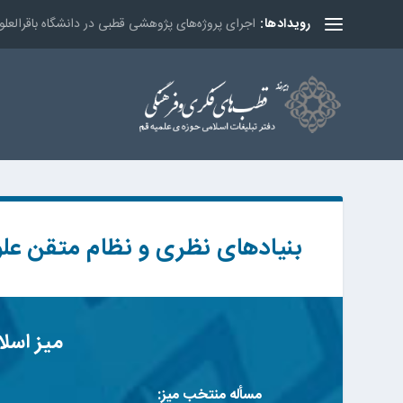
اجرای پروژه‌های پژوهشی قطبی در دانشگاه باقرالعل
رویدادها:
بنیادهای نظری و نظام متقن علو
میز اسل
مسأله منتخب میز: