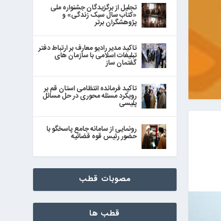
تجلیل از برگزیدگان جشنواره ملی
«کتاب سال سبک زندگی» و
پژوهشگران برتر
تاکید مدیر رادیو معارف بر ارتباط دفتر
تبلیغات اسلامی با سازمان های
گفتمان ساز
تاکید فرمانده انتظامی استان قم بر
رویکرد مسئله محوری در حل مسائل
پلیسی
رونمایی از سامانه جامع پاسخگو با
حضور رئیس قوه قضائیه
مصوبات قطب
قطب ها