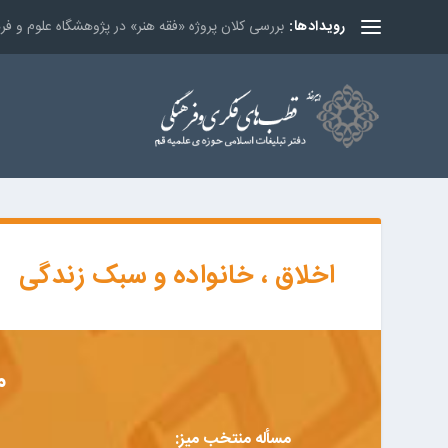
بررسی کلان پروژه «فقه هنر» در پژوهشگاه علوم و ف
رویدادها:
اخلاق ، خانواده و سبک زندگی
م
مسأله منتخب میز: