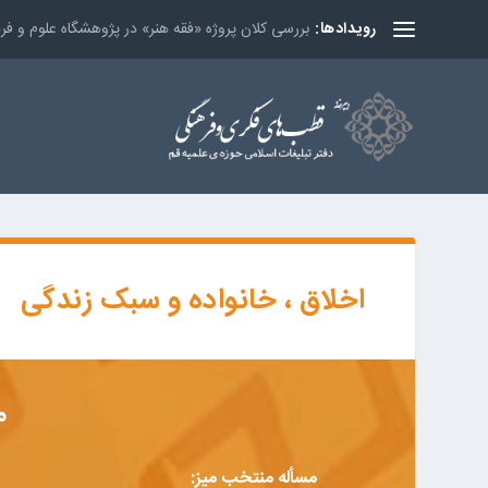
بررسی کلان پروژه «فقه هنر» در پژوهشگاه علوم و ف
رویدادها:
اخلاق ، خانواده و سبک زندگی
م
مسأله منتخب میز: