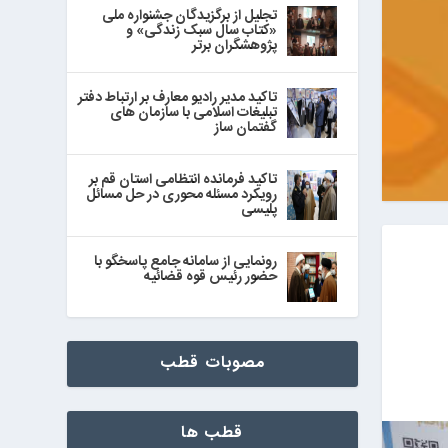
تجلیل از برگزیدگان جشنواره ملی
«کتاب سال سبک زندگی» و
پژوهشگران برتر
تاکید مدیر رادیو معارف بر ارتباط دفتر
تبلیغات اسلامی با سازمان های
گفتمان ساز
تاکید فرمانده انتظامی استان قم بر
رویکرد مسئله محوری در حل مسائل
پلیسی
رونمایی از سامانه جامع پاسخگو با
حضور رئیس قوه قضائیه
مصوبات قطب
قطب ها