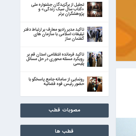
تجلیل از برگزیدگان جشنواره ملی
«کتاب سال سبک زندگی» و
پژوهشگران برتر
تاکید مدیر رادیو معارف بر ارتباط دفتر
تبلیغات اسلامی با سازمان های
گفتمان ساز
تاکید فرمانده انتظامی استان قم بر
رویکرد مسئله محوری در حل مسائل
پلیسی
رونمایی از سامانه جامع پاسخگو با
حضور رئیس قوه قضائیه
مصوبات قطب
قطب ها