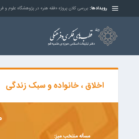
بررسی کلان پروژه «فقه هنر» در پژوهشگاه علوم و ف
رویدادها:
اخلاق ، خانواده و سبک زندگی
م
مسأله منتخب میز: