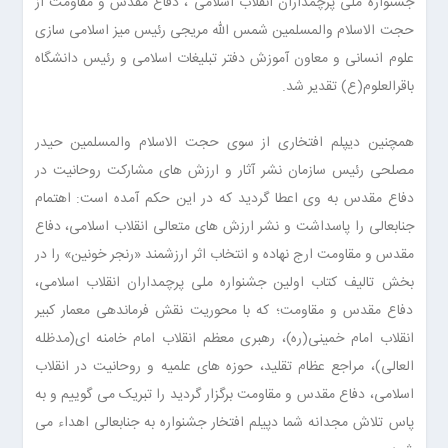
جشنواره ملی پرچمداران انقلاب اسلامی ، دفاع مقدس و مقاومت از
حجت الاسلام والمسلمین شمس الله مریجی رئیس میز اسلامی سازی
علوم انسانی و معاون آموزش دفتر تبلیغات اسلامی و رئیس دانشگاه
باقرالعلوم(ع) تقدیر شد.
همچنین دیپلم افتخاری از سوی حجت الاسلام والمسلمین حیدر
مصلحی رئیس سازمان نشر آثار و ارزش های مشارکت روحانیت در
دفاع مقدس به وی اعطا گردید که در این حکم آمده است: اهتمام
جنابعالی را پاسداشت و نشر ارزش های متعالی انقلاب اسلامی، دفاع
مقدس و مقاومت ارج نهاده و انتخاب اثر ارزشمند «رنجر خونین» را در
بخش تالیف کتاب اولین جشنواره ملی پرچمداران انقلاب اسلامی،
دفاع مقدس و مقاومت؛ که با محوریت نقش فرماندهی معمار کبیر
انقلاب امام خمینی(ره)، رهبری معظم انقلاب امام خامنه ای(مدظله
العالی)، مراجع عظام تقلید، حوزه های علمیه و روحانیت در انقلاب
اسلامی، دفاع مقدس و مقاومت برگزار گردید را تبریک می گوییم و به
پاس تلاش مجدانه شما دپیلم افتخار جشنواره به جنابعالی اهداء می