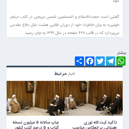
شود.
گفتنی است حجت‌الاسلام و المسلمین شمس مریجی در کتاب «رنجر
خونین» به بیان خاطرات خود از دوران طلایی هشت سال دفاع مقدس
می‌پردازد که در قالب ۴۲۸ صفحه در سال ۱۳۹۹ به چاپ رسید.
بيشتر
S
F
T
T
W
h
a
w
e
h
a
c
i
l
a
r
e
t
e
t
مرتبط
اخبار
e
b
t
g
s
o
e
r
A
o
r
a
p
k
m
p
تاکید آیت الله نوری
چاپ سالانه ۵ میلیون نسخه
همدانی بر انعکاس مناسب
کتاب و ۵ درصد کتب کشور