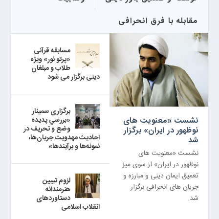
مقابله با فرق انحرافی
مسابقه قرآنی
«پرتو نور» ویژه
طلاب و مبلغان
دینی برگزار می شود
برگزاری سمینار
نشست «معنویت های
«بررسي پديده
وضع و تحريف در
نوظهور در ایران» برگزار
احاديث مهدويت جريان‌ها،
شد
نمونه‌ها و برآيندها»
نشست «معنویت های
نوظهور در ایران» از سوی میز
تعمیق ایمان دینی و مبارزه و
لزوم تبیین
جریان های انحرافی برگزار
هنرمندانه
شد.
دستاوردهای
انقلاب اسلامی