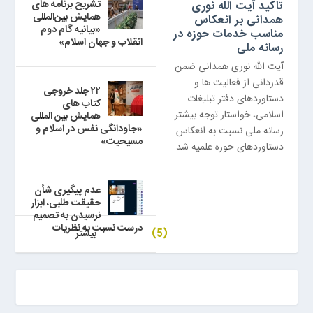
تشریح برنامه های
تاکید آیت الله نوری
همایش بین‌المللی
همدانی بر انعکاس
«بیانیه گام دوم
مناسب خدمات حوزه در
انقلاب و جهان اسلام»
رسانه ملی
آیت الله نوری همدانی ضمن
قدردانی از فعالیت ها و
۲۲ جلد خروجی
دستاوردهای دفتر تبلیغات
کتاب های
اسلامی، خواستار توجه بیشتر
همایش بین المللی
«جاودانگی نفس در اسلام و
رسانه ملی نسبت به انعکاس
مسیحیت»
دستاوردهای حوزه علمیه شد.
عدم پیگیری شأن
حقیقت طلبی، ابزار
نرسیدن به تصمیم
درست نسبت به نظریات
(5)
بيشتر