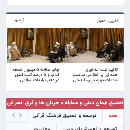
اخبار
آرشیو
آخرین
تاکید آیت الله نوری
چاپ سالانه ۵ میلیون نسخه
همدانی بر انعکاس مناسب
کتاب و ۵ درصد کتب کشور
خدمات حوزه در رسانه ملی
در دفتر تبلیغات اسلامی
نشست همفکری میز سبک زندگی اسلامی با
نشست ششم از سلسله نشست های نسبت علم با
هشتمین دوره طرح گفتمان علوم انسانی برگزار شد
الهیات و فلسفه
پژوهشکده مطالعات فرهنگی
تعمیق ایمان دینی و مقابله با جریان ها و فرق انحرافی
همه
توسعه و تعمیق فرهنگ قرآنی
توسعه و تعمیق باور دینی
وهابیت