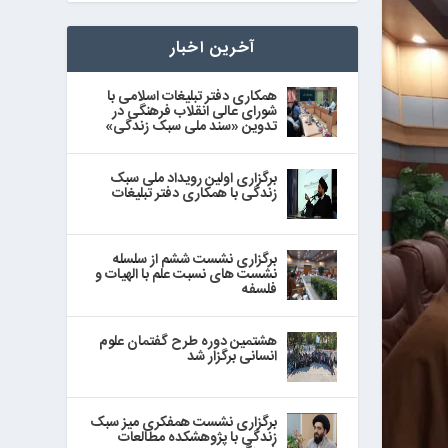
آخرین اخبار
همکاری دفتر تبلیغات اسلامی با
شورای عالی انقلاب فرهنگی در
تدوین «سند ملی سبک زندگی»
برگزاری اولین رویداد ملی سبک
زندگی با همکاری دفتر تبلیغات
برگزاری نشست ششم از سلسله
نشست های نسبت علم با الهیات و
فلسفه
هشتمین دوره طرح گفتمان علوم
انسانی برگزار شد
برگزاری نشست همفکری میز سبک
زندگی با پژوهشکده مطالعات