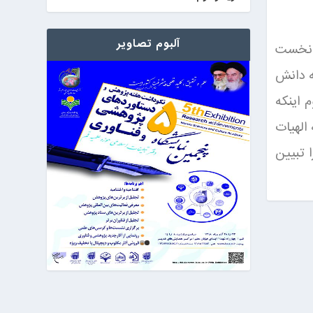
آلبوم تصاویر
: نخست
ه دانش
 اینکه
الهیات
 تبیین