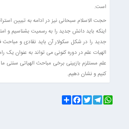
است.
حجت الاسلام سبحانی نیز در ادامه به تبیین استرا
اینکه باید دانش جدید را به رسمیت بشناسیم و امتد
جدید را در شکل سکولار آن باید نقادی و مباحث فل
الهیات علم در دوره کنونی می تواند به عنوان یک را
علم مستلزم بازبینی برخی مباحث الهیاتی سنتی ما ا
کنیم و نشان دهیم.
S
F
T
T
W
h
a
w
e
h
a
c
i
l
a
r
e
t
e
t
e
b
t
g
s
o
e
r
A
o
r
a
p