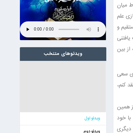
ط میان
قرآن کریم
زی علم
تقیم و
یافتنی
از بین
ویدئوهای متنخب
زی سعی
د کنم،
ز همین
با خود
ویدئو اول
 دیگری
ویدئو دوم