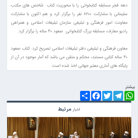
دهه فجر مسابقه کتابخوانی را با محوریت کتاب شاخص های مکتب
سلیمانی با مشارکت ۸۲۰۰ نفر را برگزار کرد و هم اکنون با مشارکت
معاونت امور فرهنگی و تبلیغی سازمان تبلیغات اسلامی و همراهی
رادیو معارف، مسابقه بزرگ کتابخوانی صعود ۴۰ ساله را برگزار کرد.
معاون فرهنگی و تبلیغی دفتر تبلیغات اسلامی تصریح کرد: کتاب صعود
۴۰ ساله کتابی مستند، محکم و متقن می باشد که آمار موجود در آن از
پایگاه های آماری معتبر جهانی اخذ شده است.
بيشتر
S
F
T
T
W
h
a
w
e
h
a
c
i
l
a
r
e
t
e
t
مرتبط
اخبار
e
b
t
g
s
o
e
r
A
o
r
a
p
k
m
p