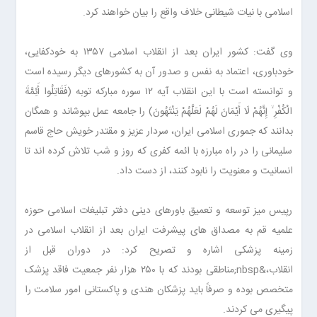
اسلامی با نیات شیطانی خلاف واقع را بیان خواهند کرد.
وی گفت: کشور ایران بعد از انقلاب اسلامی ۱۳۵۷ به خودکفایی،
خودباوری، اعتماد به نفس و صدور آن به کشورهای دیگر رسیده است
و توانسته است با این انقلاب آیه ۱۲ سوره مبارکه توبه (فَقَاتِلُوا أَئِمَّةَ
الْكُفْرِ ۙ إِنَّهُمْ لَا أَيْمَانَ لَهُمْ لَعَلَّهُمْ يَنْتَهُونَ) را جامعه عمل بپوشاند و همگان
بدانند که جموری اسلامی ایران، سردار عزیز و مقتدر خویش حاج قاسم
سلیمانی را در راه مبارزه با ائمه کفری که روز و شب تلاش کرده اند تا
انسانیت و معنویت را نابود کنند، از دست داد.
رپیس میز توسعه و تعمیق باورهای دینی دفتر تبلیغات اسلامی حوزه
علمیه قم به مصداق های پیشرفت ایران بعد از انقلاب اسلامی در
زمینه پزشکی اشاره و تصریح کرد: در دوران قبل از
انقلاب،&nbsp;مناطقی بودند که با ۲۵۰ هزار نفر جمعیت فاقد پزشک
متخصص بوده و صرفاً باید پزشکان هندی و پاکستانی امور سلامت را
پیگیری می کردند.