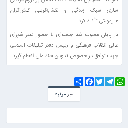
نمودند. همچنین نماینده قطب اخلاق بر لزوم مردمی
سازی سبک زندگی و نقش‌آفرینی کنش‌گران
غیردولتی تأکید کرد.
در پایان مصوب شد جلسه‌ای با حضور دبیر شورای
عالی انقلاب فرهنگی و رییس دفتر تبلیغات اسلامی
جهت توافق در خصوص تدوین سند ملی انجام گیرد.
S
F
T
T
W
h
a
w
e
h
a
c
i
l
a
r
e
t
e
t
مرتبط
اخبار
e
b
t
g
s
o
e
r
A
o
r
a
p
k
m
p