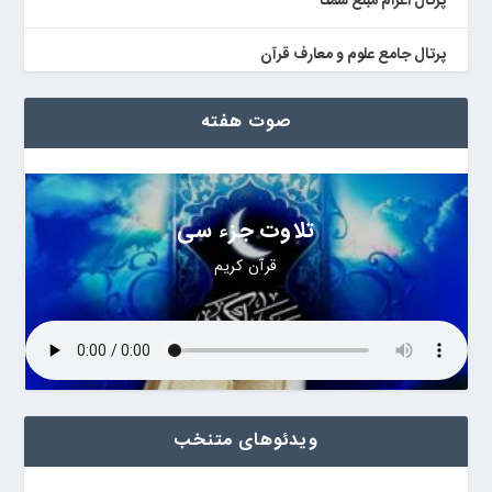
پرتال اعزام مبلغ سمتا
پرتال جامع علوم و معارف قرآن
کتابخان همراه پژوهان
صوت هفته
تلاوت جزء سی
قرآن کریم
ویدئوهای متنخب