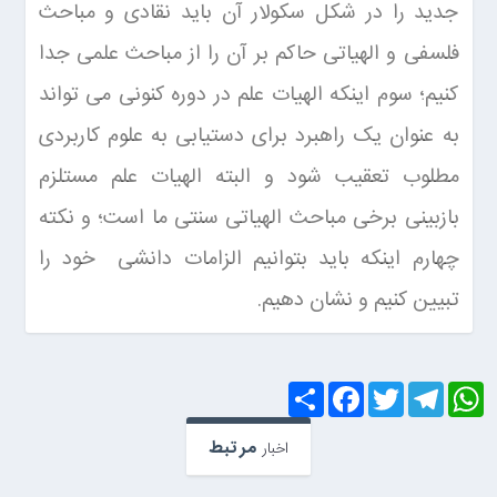
جدید را در شکل سکولار آن باید نقادی و مباحث
فلسفی و الهیاتی حاکم بر آن را از مباحث علمی جدا
کنیم؛ سوم اینکه الهیات علم در دوره کنونی می تواند
به عنوان یک راهبرد برای دستیابی به علوم کاربردی
مطلوب تعقیب شود و البته الهیات علم مستلزم
بازبینی برخی مباحث الهیاتی سنتی ما است؛ و نکته
چهارم اینکه باید بتوانیم الزامات دانشی خود را
تبیین کنیم و نشان دهیم.
S
F
T
T
W
h
a
w
e
h
a
c
i
l
a
r
e
t
e
t
مرتبط
اخبار
e
b
t
g
s
o
e
r
A