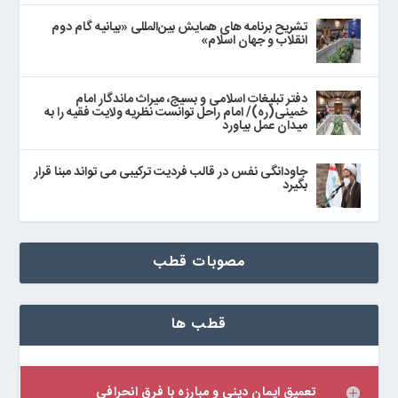
تشریح برنامه های همایش بین‌المللی «بیانیه گام دوم
انقلاب و جهان اسلام»
دفتر تبلیغات اسلامی و بسیج، میراث ماندگار امام
خمینی(ره)/ امام راحل توانست نظریه ولایت فقیه را به
میدان عمل بیاورد
جاودانگی نفس در قالب فردیت ترکیبی می تواند مبنا قرار
بگیرد
مصوبات قطب
قطب ها
تعمیق ایمان دینی و مبارزه با فرق انحرافی