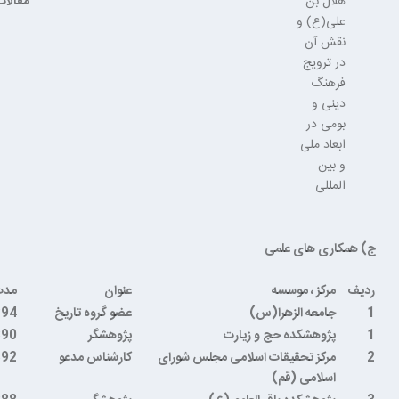
هلال بن
مقالات
علی(ع) و
نقش آن
در ترویج
فرهنگ
دینی و
بومی در
ابعاد ملی
و بین
المللی
ج) همکاری های علمی
ردیف
مرکز ، موسسه
عنوان
مدت
1
جامعه الزهرا(س)
عضو گروه تاریخ
1394تا
1
پژوهشکده حج و زیارت
پژوهشگر
390
2
مرکز تحقیقات اسلامی مجلس شورای
کارشناس مدعو
392
اسلامی (قم)