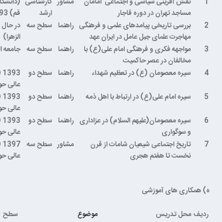
1
نقش آفرینی سیاسی و اجتماعی امامان
مشاور
کارشناسی
(دانشگا
مساجد تهران در دوره قاجار
ارشد
قم) 1393
2
بررسی تاریخی پیامدهای علمی و فرهنگی
راهنما
سطح سه
در حال 
مهاجرت علمای جبل عامل در ایران عهد
الزهرا)
3
مواجهه‌ فکری و فرهنگی امام علی(ع) با
راهنما
سطح سه
جامعه الز
مخالفان در عصر حاکمیت
4
سیره معصومان (ع) در تعظیم شهداء
راهنما
سطح دو
3
عالی حو
5
سیره امام علی(ع) در ارتباط با اهل ذمه
راهنما
سطح دو
3
عالی حو
6
سیره معصومان(علیهم السلام) در عزاداری
راهنما
سطح دو
3
و سوگواری
عالی حو
7
تاریخ اجتماعی شیعیان شامات از قرن
مشاور
سطح سه
7
نخست تا هفتم هجری
عالی حو
ه) همکاری های آموزشی
ردیف
محل تدریس
موضوع
سطح