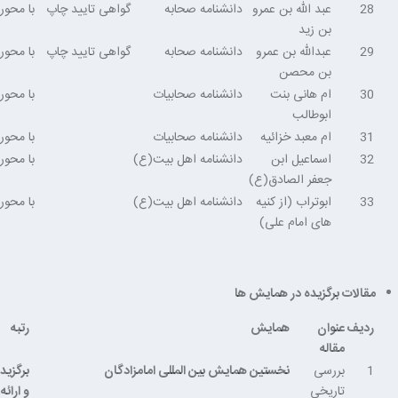
28
عبد الله بن عمرو
دانشنامه صحابه
گواهی تایید چاپ
با محو
بن زيد
29
عبدالله بن عمرو
دانشنامه صحابه
گواهی تایید چاپ
با محو
بن محصن
30
ام هانی بنت
دانشنامه صحابیات
با محو
ابوطالب
31
ام معبد خزائیه
دانشنامه صحابیات
با محو
32
اسماعیل ابن
دانشنامه اهل بیت(ع)
با محو
جعفر الصادق(ع)
33
ابوتراب (از کنیه
دانشنامه اهل بیت(ع)
با محو
های امام علی)
مقالات برگزیده در همایش ها
ردیف
عنوان
همایش
رتبه
مقاله
1
بررسی
نخستین همایش بین المللی امامزادگان
برگزید
تاریخی
و ارائه