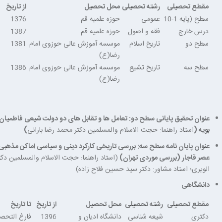
مقطع تحصیلی
رشته تحصیلی
محل تحصیل
از تاریخ
سطح (پایه 1-10
عمومی
حوزه علمیه قم
1376
درس خارج
فقه و اصول
حوزه علمیه قم
1387
سطح دو
تاریخ اسلام
موسسه آموزش عالی حوزوی امام
1381
رضا(ع)
سطح سه
تاریخ تشیع
موسسه آموزش عالی حوزوی امام
1386
رضا(ع)
عنوان تحقیق پایانی سطح دو: تعامل ها و تقابل های دو دولت شیعی فاطمیان 
بویه
(
استاد راهنما: حجت الاسلام والمسلمین دکتر محمد رضا بارانی
)
عنوان پایان نامه سطح سه: بررسی تاریخی کارکرد دینی و سیاسی اماکن مذهبی
عصر قاجار (بررسی موردی تهران)
(استاد راهنما: حجت الاسلام والمسلمین د
الویری؛ استاد مشاور: دکتر سید حسین فلاح زاده)
دانشگاهی
مقطع تحصیلی
رشته تحصیلی
محل تحصیل
از تاریخ
تا تاریخ
دکتری
شیعه شناسی
دانشگاه ادیان و
1396
فارغ التحص