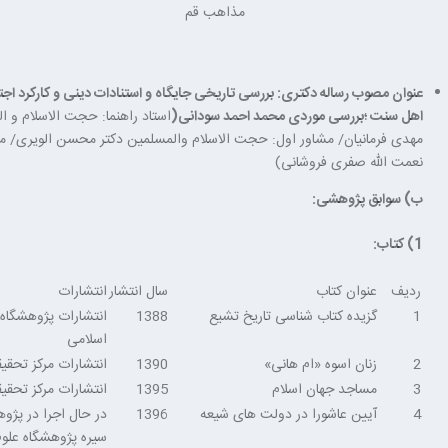
مذاهب قم
عنوان مصوب رساله دکتری: بررسی تاریخی جایگاه و استنادات دینی و کارکرد اج
اهل سنت ؛بررسی موردی محمد احمد سودانی(
استاد راهنما:
حجت الاسلام و ال
مهدی فرمانیان/
مشاور اول:
حجت الاسلام والمسلمین دکتر محسن الویری/
مش
نعمت الله صفری فروشانی)
ب) سوابق پژوهشی:
1) کتاب:
ردیف
عنوان کتاب
سال انتشار
انتشارات
1
گزیده کتاب شناسی تاریخ تشیع
1388
انتشارات پژوهشگاه
اسلامی
2
زنان اسوه «ام هانی»
1390
انتشارات مرکز تحقی
3
مساجد جهان اسلام
1395
انتشارات مرکز تحقی
4
آیین عاشورا در دولت های شیعه
1396
در حال اجرا در پژو
سیره پژوهشگاه علو