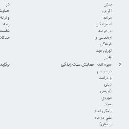
نقش
در
آفرینی
همای
مراقد
و ارائه
امامزادگان
رتبه
در عرصه
نخست
اجتماعی و
مقالات
فرهنگی
تهران عهد
قاجار
2
سيره ائمه
همایش سبک زندگی
برگزید
در مواسم
و مراسم
دینی
(بررسي
موردي
سبک
زندگي امام
علي در ماه
رمضان)