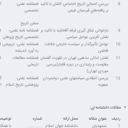
8
بررسي اجمالي تاريخ اجتماعي كاشان با تاكيد
فصلنامه علمی-
7
بر يافته‌هاي قبرستان فيض
تخصصی
سخن تاریخ
9
بازخوانی شکل گیری فرقه آقاخانیه با تاکید بر
فصلنامه نامه علمی-
1
نقش آفرینی عوامل سیاسی
تخصصی تاریخ پژوهان
10
عوامل تأثیر‌گذار بر سیاست خارجی خلافت
فصلنامه علمی- ترویجی
1
فاطمی
ره آورد اندیشه
11
نقش اماکن مذهبی تهران در تقویت گفتمان
فصلنامه مطالعات
1
مقاومت و پایداری در دوره قاجار(بررسی
تاریخی
موردی تهران)
12
بررسی انتقادی سیاستهای علمی دولتمردان
فصلنامه علمی-
گ
صفویه
پژوهشی تاریخ اسلام
ا
مقالات دانشنامه ای:
ردیف
عنوان مقاله
محل ارائه
شماره
توضیحا
1
متمهدیان
دانشنامه جهان اسلام
……………..
با همکا