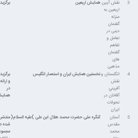
3
نقش آیین
همایش اربعین
برگزید
اربعین به
منزله
گفتمان
دینی در
تعامل و
تفاهم
گفتمان
های
مذهبی
4
انگلستان و
نخستین همایش ایران و استعمار انگلیس
برگزید
نقش
و ارائه
آفريني
در
آقاخان در
همای
تحولات
ايران
5
آستان
کنگره
ملی
حضرت
محمد
هلال
ابن
علی
)
علیه
السلام
(
منتشر
مقدس
شده د
محمد
مجموع