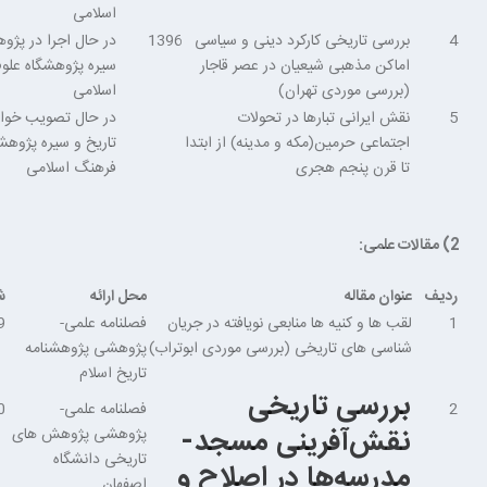
اسلامی
4
بررسی تاریخی کارکرد دینی و سیاسی
1396
در حال اجرا در پژو
اماکن مذهبی شیعیان در عصر قاجار
سیره پژوهشگاه علو
(بررسی موردی تهران)
اسلامی
5
نقش ایرانی تبارها در تحولات
در حال تصویب خوا
اجتماعی حرمین(مکه و مدینه) از ابتدا
تاریخ و سیره پژوهش
تا قرن پنجم هجری
فرهنگ اسلامی
2) مقالات علمی:
ردیف
عنوان مقاله
محل ارائه
ش
1
لقب ها و کنیه ها منابعی نویافته در جریان
فصلنامه علمی-
9
شناسی های تاریخی (بررسی موردی ابوتراب)
پژوهشی پژوهشنامه
تاریخ اسلام
بررسی تاریخی
2
فصلنامه علمی-
0
نقش‌آفرینی مسجد-
پژوهشی پژوهش های
تاریخی دانشگاه
مدرسه‌ها در اصلاح و
اصفهان