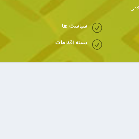
امی
سیاست ها
R
بسته اقدامات
R