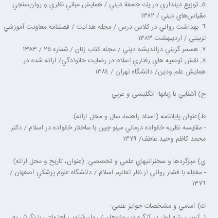
٥. توزيع دينداري در يك جامعة ديني / همايش مباني نظري و روان‌سنجي
مقياس‌هاي ديني / ١٣٨٢
٦. بهداشت رواني در كلاس درس / مجله هدايت / فصلنامه معاونت آموزشي
تربيتي / ارديبهشت ١٣٨٣
٧. همسر گزيني درانديشه ديني / مجله كتاب زنان / شماره ٢٥ / ١٣٨٣
٨. نقش توصيه هاي رفتاري اسلام در رضايت خانوادگي/ ارائه شده در
همايش علم ودين/ دانشگاه تهران / ١٣٨٤
ح) آشنايي با زبان‏ها: انگليسي و عربي
ط)عنوان پايان‏نامه (استاد راهنما، سال و محل ارائه)
- مقايسه نظريه خانواده درماني مينو چين با ساختار خانواده در اسلام / دكتر
محمد كاظم وحيد عاطف/ ١٣٧٩
ي) ميزگردها و سخنراني‏هاي علمي و تخصصي: (عنوان، تاريخ و محل ارائه)
- مقابله با فشار رواني از نظر تعاليم اسلام / دانشگاه علوم پزشكي اصفهان /
١٣٧٦
ك) اسامي و مشخصات جوايز علمي:
١. كسب رتبه اول در كنگره دين‌پژوهان / روان‌شناسي اجتماعي با نگرش به