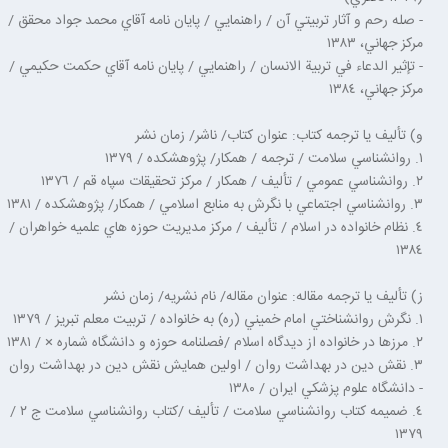
- صله رحم و آثار تربيتي آن / راهنمايي / پايان نامه آقاي محمد جواد محقق /
مركز جهاني، ١٣٨٣
- تإثير الدعاء في تربية الانسان / راهنمايي / پايان نامه آقاي حكمت حكيمي /
مركز جهاني، ١٣٨٤
و) تأليف يا ترجمه كتاب: عنوان كتاب/ ناشر/ زمان نشر
١. روانشناسي سلامت / ترجمه / همكار/ پژوهشكده / ١٣٧٩
٢. روانشناسي عمومي / تأليف / همكار / مركز تحقيقات سپاه قم / ١٣٧٦
٣. روانشناسي اجتماعي با نگرش به منابع اسلامي / همكار/ پژوهشكده / ١٣٨١
٤. نظام خانواده در اسلام / تأليف / مركز مديريت حوزه هاي علميه خواهران /
١٣٨٤
ز) تأليف يا ترجمه مقاله: عنوان مقاله/ نام نشريه/ زمان نشر
١. نگرش روانشناختي امام خميني (ره) به خانواده / تربيت معلم تبريز / ١٣٧٩
٢. مرزها در خانواده از ديدگاه اسلام /فصلنامه حوزه و دانشگاه شماره × / ١٣٨١
٣. نقش دين در بهداشت روان / اولين همايش نقش دين در بهداشت روان
- دانشگاه علوم پزشكي ايران / ١٣٨٠
٤. ضميمه كتاب روانشناسي سلامت / تأليف /كتاب روانشناسي سلامت ج ٢ /
١٣٧٩