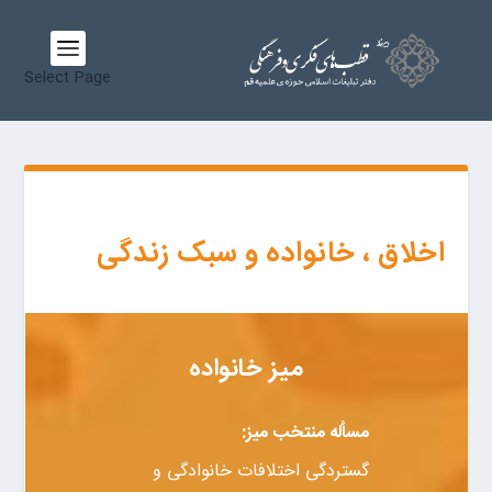
Select Page
اخلاق ، خانواده و سبک زندگی
میز خانواده
مسأله منتخب میز:
گستردگی اختلافات خانوادگی و