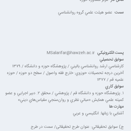
محل كار
مرکز مشاوره حوزه
سمت
عضو هيئت علمي گروه روانشناسي
پست الكترونيكي
MSalarifar@hawzeh.ac.ir
سوابق تحصيلي
كارشناسي ارشد روانشناسي باليني / پژوهشگاه حوزه و دانشگاه / ١٣٧٩
آخرين درجه تحصيلات حوزوي: خارج فقه واصول / سطح دو حوزه / حوزه
علميه قم / ١٣٧٧
سوابق كاري
١. پژوهشگاه حوزه و دانشگاه قم / پژوهشي / محقق ٢. دبير اجرايي و عضو
كميته علمي همايش «مباني نظري و روان‌سنجي مقياس‌هاي ديني»
مهارت ها
آشنايي با زبان‏ها: انگليسي و عربي
ج) سوابق تحقيقاتي: عنوان طرح تحقيقاتى/ سمت در طرح