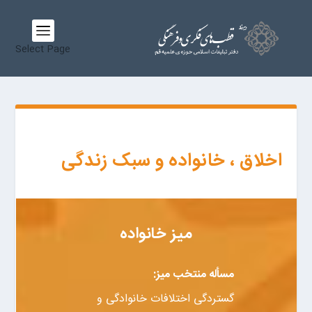
Select Page
اخلاق ، خانواده و سبک زندگی
میز خانواده
مسأله منتخب میز:
گستردگی اختلافات خانوادگی و