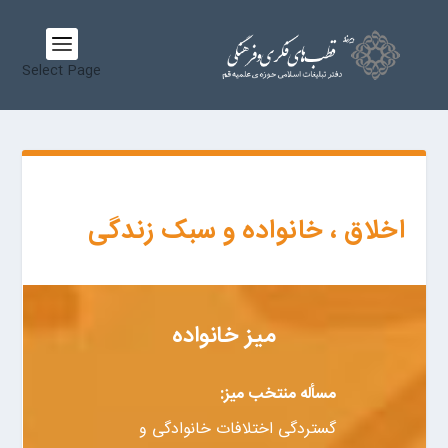
Select Page
اخلاق ، خانواده و سبک زندگی
میز خانواده
مسأله منتخب میز:
گستردگی اختلافات خانوادگی و