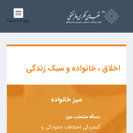
Select Page
اخلاق ، خانواده و سبک زندگی
میز خانواده
مسأله منتخب میز:
گستردگی اختلافات خانوادگی و