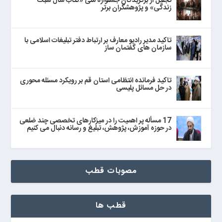
تجلیل از برگزیدگان جشنواره ملی «کتاب سال سبک
زندگی» و پژوهشگران برتر
تاکید مدیر رادیو معارف بر ارتباط دفتر تبلیغات اسلامی با
سازمان های گفتمان ساز
تاکید فرمانده انتظامی استان قم بر رویکرد مسئله محوری
در حل مسائل پلیسی
17 مسأله پر اهمیت را در میزکارهای تخصصی چند ضلعی
در حوزه آموزش، پژوهش، تبلیغ و رسانه دنبال می‌ کنیم
مصوبات قطب
قطب ها