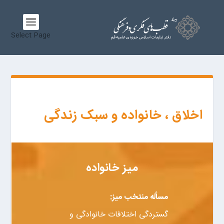
Select Page
اخلاق ، خانواده و سبک زندگی
میز خانواده
مسأله منتخب میز:
گستردگی اختلافات خانوادگی و