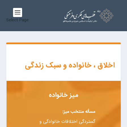
Select Page
اخلاق ، خانواده و سبک زندگی
میز خانواده
مسأله منتخب میز:
گستردگی اختلافات خانوادگی و