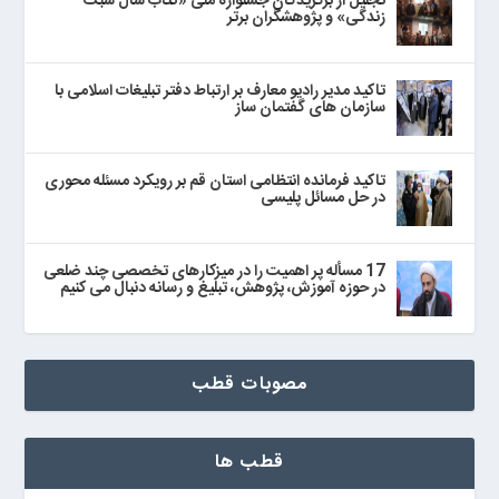
تجلیل از برگزیدگان جشنواره ملی «کتاب سال سبک
زندگی» و پژوهشگران برتر
تاکید مدیر رادیو معارف بر ارتباط دفتر تبلیغات اسلامی با
سازمان های گفتمان ساز
تاکید فرمانده انتظامی استان قم بر رویکرد مسئله محوری
در حل مسائل پلیسی
17 مسأله پر اهمیت را در میزکارهای تخصصی چند ضلعی
در حوزه آموزش، پژوهش، تبلیغ و رسانه دنبال می‌ کنیم
مصوبات قطب
قطب ها