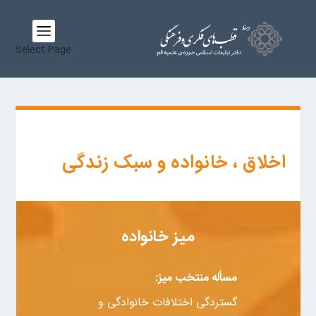
Select Page
اخلاق ، خانواده و سبک زندگی
میز خانواده
مسأله منتخب میز:
گستردگی اختلافات خانوادگی و