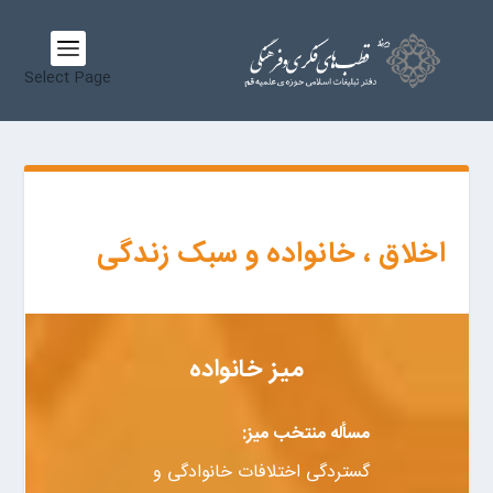
Select Page
اخلاق ، خانواده و سبک زندگی
میز خانواده
مسأله منتخب میز:
گستردگی اختلافات خانوادگی و