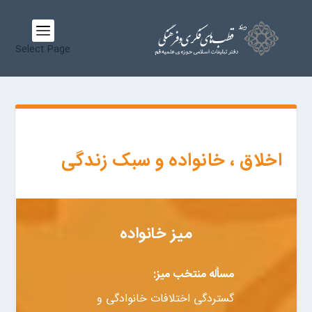
Select Page
اخلاق ، خانواده و سبک زندگی
میز خانواده
مسأله منتخب میز:
گستردگی اختلافات خانوادگی و