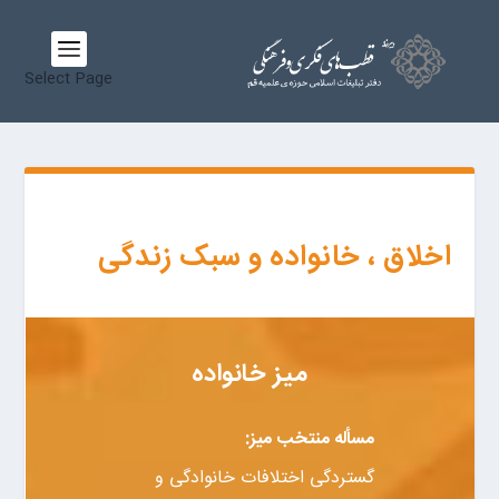
Select Page
اخلاق ، خانواده و سبک زندگی
میز خانواده
مسأله منتخب میز:
گستردگی اختلافات خانوادگی و