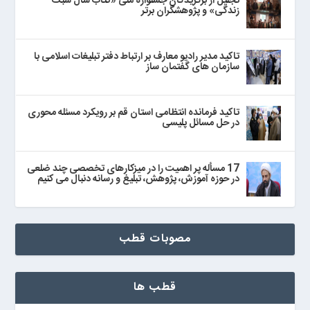
تجلیل از برگزیدگان جشنواره ملی «کتاب سال سبک
زندگی» و پژوهشگران برتر
تاکید مدیر رادیو معارف بر ارتباط دفتر تبلیغات اسلامی با
سازمان های گفتمان ساز
تاکید فرمانده انتظامی استان قم بر رویکرد مسئله محوری
در حل مسائل پلیسی
17 مسأله پر اهمیت را در میزکارهای تخصصی چند ضلعی
در حوزه آموزش، پژوهش، تبلیغ و رسانه دنبال می‌ کنیم
مصوبات قطب
قطب ها