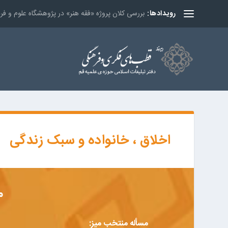
بررسی کلان پروژه «فقه هنر» در پژوهشگاه علوم و ف
رویدادها:
اخلاق ، خانواده و سبک زندگی
م
مسأله منتخب میز: