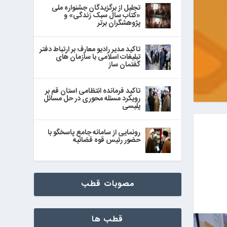
تجلیل از برگزیدگان جشنواره ملی
«کتاب سال سبک زندگی» و
پژوهشگران برتر
تاکید مدیر رادیو معارف بر ارتباط دفتر
تبلیغات اسلامی با سازمان های
گفتمان ساز
تاکید فرمانده انتظامی استان قم بر
رویکرد مسئله محوری در حل مسائل
پلیسی
رونمایی از سامانه جامع پاسخگو با
حضور رئیس قوه قضائیه
مصوبات قطب
قطب ها