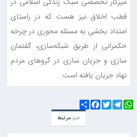
میزکار تخصصی سبک زندگی اسلامی در
قطب اخلاق نیز هست که در راستای
امتداد بخشی به مسئله محوری در چرخه
حکمرانی از طریق شبکه‌سازی، گفتمان
سازی و جریان سازی در گروهای مردم
نهاد جریان یافته است.
S
F
T
T
W
h
a
w
e
h
a
c
i
l
a
r
e
t
e
t
مرتبط
اخبار
e
b
t
g
s
o
e
r
A
o
r
a
p
k
m
p