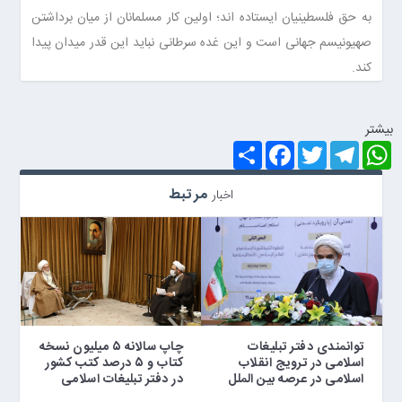
به حق فلسطینیان ایستاده اند؛ اولین کار مسلمانان از میان برداشتن
صهیونیسم جهانی است و این غده سرطانی نباید این قدر میدان پیدا
کند.
بيشتر
S
F
T
T
W
h
a
w
e
h
a
c
i
l
a
r
e
t
e
t
مرتبط
اخبار
e
b
t
g
s
o
e
r
A
o
r
a
p
k
m
p
توانمندی دفتر تبلیغات
چاپ سالانه ۵ میلیون نسخه
اسلامی در ترویج انقلاب
کتاب و ۵ درصد کتب کشور
اسلامی در عرصه بین الملل
در دفتر تبلیغات اسلامی