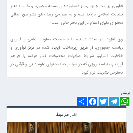
فناوری ریاست جمهوری از دستاوردهای مسئله محوری و ۱۰ ساله دفتر
تبلیغات اسلامی بازدید کنیم و به نظر می رسد جای نشر بین المللی
محتوای دنیای اسلام در این دفتر خالی است.
وی افزود: در صدد هستیم تا با حمایت معاونت علمی و فناوری
ریاست جمهوری، از طریق زیرساخت ایجاد شده در مرکز نوآوری و
خلاقیت اشراق، شرایط صادرات محصولات قابل عرضه را فراهم
آوردیم؛ به امید روزی که در سراسر دنیا محتوای علوم دینی و قرآنی در
دسترس بشریت قرار گیرد.
بيشتر
S
F
T
T
W
h
a
w
e
h
a
c
i
l
a
r
e
t
e
t
مرتبط
اخبار
e
b
t
g
s
o
e
r
A
o
r
a
p
k
m
p